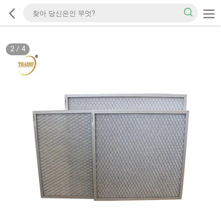
2
/
4