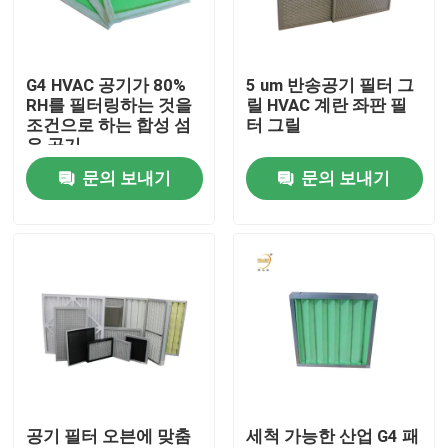
우리에 대하여
G4 HVAC 공기가 80%
5 um 반송공기 필터 그
RH를 필터링하는 것을
릴 HVAC 계란 좌판 필
공장 여행
조건으로 하는 합성 섬
터 그릴
유 공기
문의 보내기
문의 보내기
품질 관리
인용문을 요구하세요
깊은 주름 헤파필터
전치 필터
공기 필터 오븐에 맞춤
세척 가능한 산업 G4 패
FFU 유닛