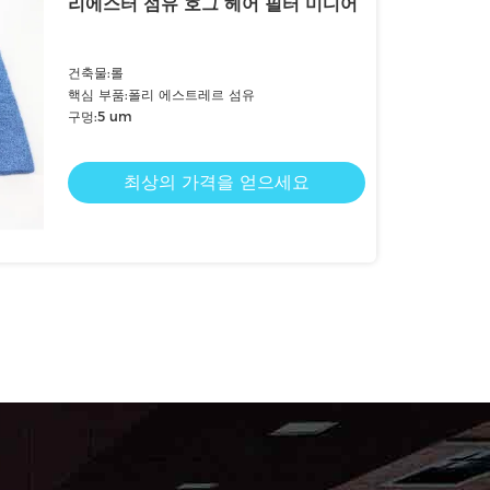
리에스터 섬유 호그 헤어 필터 미디어
건축물:롤
핵심 부품:폴리 에스트레르 섬유
구멍:5 um
최상의 가격을 얻으세요