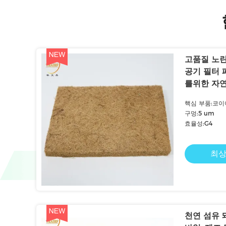
고품질 노란
공기 필터 
를위한 자연
핵심 부품:코이
구멍:5 um
효율성:G4
최상
천연 섬유 