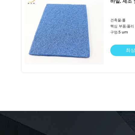
바일, 제조
건축물:롤
핵심 부품:폴리
구멍:5 um
최상
을 봅니다.