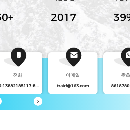
000
+
2022
40
전화
이메일
왓
86-13882185117-8:30-17:30
trairf@163.com
8618780