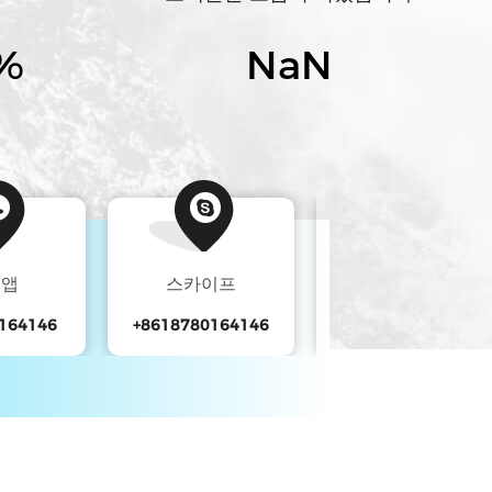
%
NaN
츠앱
스카이프
위챗
164146
+8618780164146
13882185117