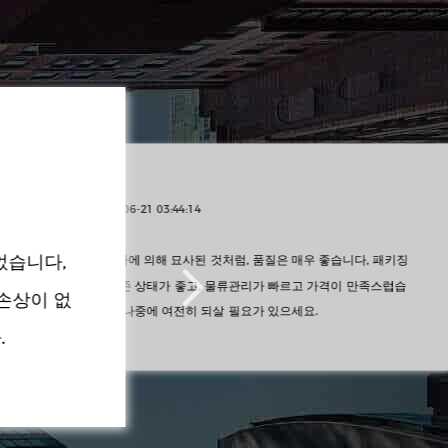
아담
2023-05-19 05:43:19
쉽습니다.
레
빠르고 좋습니다. 필요하면 또 
202
럽고 효율성이 높으며 설치가 매우
쇼핑에 매우 만족합니다. 제품도 좋고 서
, 패키징
물류관리는 빨리 있었고, 판매의 서비스가 매우 좋았고, 제품
내가
은 
의 품질이 사실상 좋았고, 가격이 매우 합리적이었습니다. 간
하기
만족스럽습
202
단히 말하면 내가 불만인 아무것이 없었습니다.
2023-08-08 23:58:09
앨런