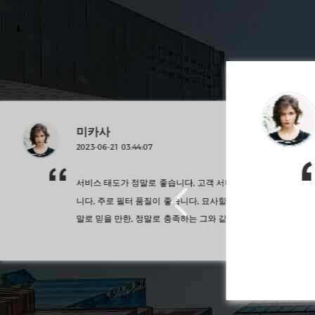
보장되는 것
서비스를 보
습니다, 정
제시카
소통하는 비용 측면
2023-06-05 22:20:28
요하면 또 구매할 예정입니다.
명이 완벽합
나는 전체 쇼핑에 매우 만족했다,
도 좋고 서비스도 좋고 물류도
그것은 적절한 논평을 하기 위해 몇 일 동안 사용되었습니다,
스 설명이 완벽합
방법이 없습니다, 정
필터 효과가 매우 좋습니다, 설치가 또한 매우 모든 손상이 없
 고객 서비스를 보
 위해 보장되는 것
2023-08-08 23:55:21
는 전달된 단순한, 급행입니다, 패키징이 완벽합니다.
안나
1 03:44:07
미카사